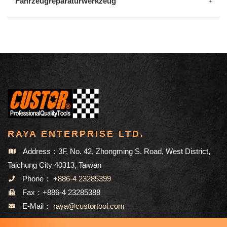
Fahrzeugreparaturwerkzeug
RAYA ENTERPRISE LTD.
Address：3F, No. 42, Zhongming S. Road, West District,
Taichung City 40313, Taiwan
Phone：
+886-4 23285399
Fax：+886-4 23285388
E-Mail：
raya@custortool.com