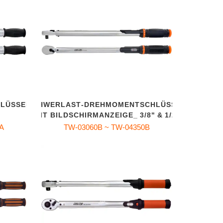
ÜSSEL_1/4"
SCHWERLAST‑DREHMOMENTSCHLÜSSEL
MIT BILDSCHIRMANZEIGE_ 3/8" & 1/2"
0A
TW-03060B ~ TW-04350B