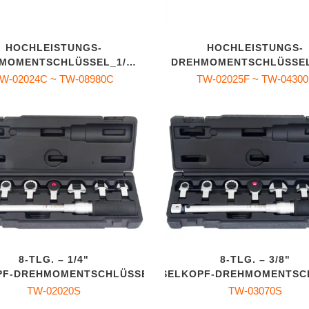
HOCHLEISTUNGS-
HOCHLEISTUNGS-
MOMENTSCHLÜSSEL_1/4"
DREHMOMENTSCHLÜSSEL
~ 1"
~ 1/2"
W-02024C ~ TW-08980C
TW-02025F ~ TW-04300
8‑TLG. – 1/4"
8‑TLG. – 3/8"
F‑DREHMOMENTSCHLÜSSEL‑SET
WECHSELKOPF‑DREHMOMENTSC
TW-02020S
TW-03070S