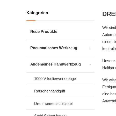
DRE
Kategorien
Wir sin
Neue Produkte
Automob
einem b
Pneumatisches Werkzeug
kontrolli
Unsere 
Allgemeines Handwerkzeug
Haltbark
1000 V Isolierwerkzeuge
Wir wis
Fertigu
Ratschenhandgriff
eine bes
Anwend
Drehmomentschlüssel
Stahl-Schraubstock