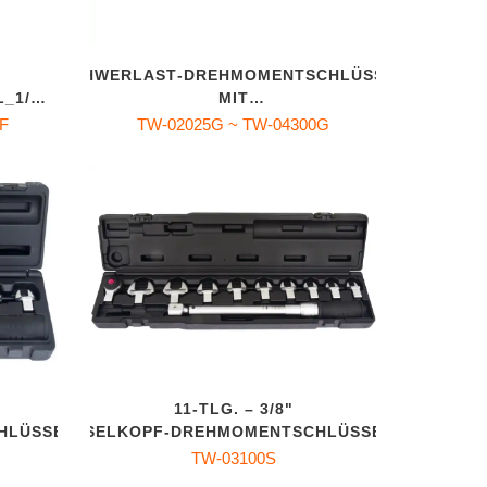
SCHWERLAST‑DREHMOMENTSCHLÜSSEL
_1/4"
MIT
BILDSCHIRMANZEIGE_1/4" / 3/8" / 1/2"
F
TW-02025G ~ TW-04300G
11‑TLG. – 3/8"
HLÜSSEL‑SET
WECHSELKOPF‑DREHMOMENTSCHLÜSSEL‑SET
TW-03100S