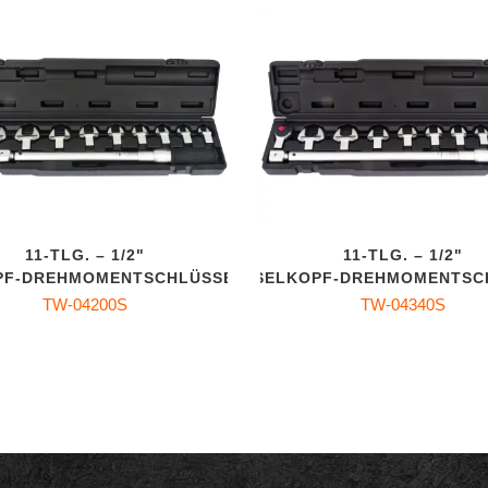
11‑TLG. – 1/2"
11‑TLG. – 1/2"
F‑DREHMOMENTSCHLÜSSEL‑SET
WECHSELKOPF‑DREHMOMENTSC
TW-04200S
TW-04340S