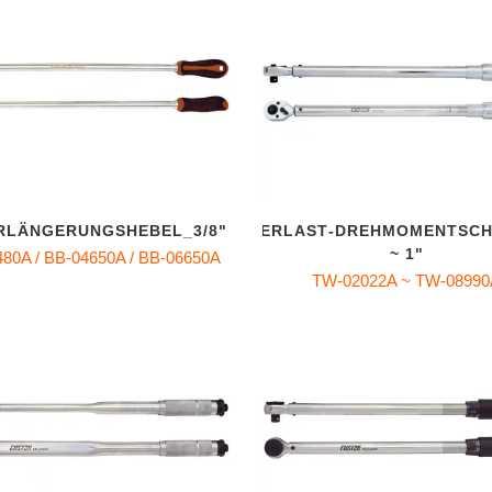
ÄNGERUNGSHEBEL_3/8" / 1/2" / 3/4"
SCHWERLAST‑DREHMOMENTSCHL
~ 1"
80A / BB-04650A / BB-06650A
TW-02022A ~ TW-0899