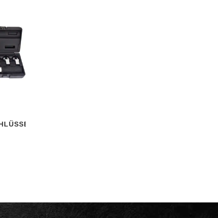
HLÜSSEL‑SET