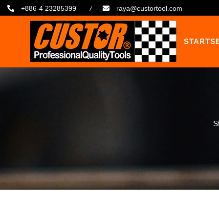
+886-4 23285399
raya@custortool.com
STARTSE
St