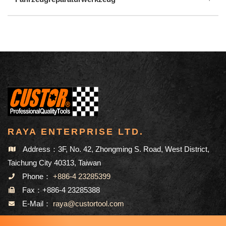
RAYA ENTERPRISE LTD.
Address：3F, No. 42, Zhongming S. Road, West District,
Taichung City 40313, Taiwan
Phone：
+886-4 23285399
Fax：+886-4 23285388
E-Mail：
raya@custortool.com