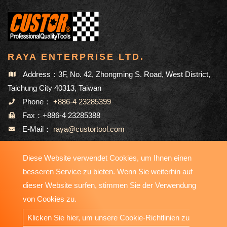
RAYA ENTERPRISE LTD.
Address：3F, No. 42, Zhongming S. Road, West District,
Taichung City 40313, Taiwan
Phone：
+886-4 23285399
Fax：+886-4 23285388
E-Mail：
raya@custortool.com
Diese Website verwendet Cookies, um Ihnen einen
SEITENVERZEICHNIS
besseren Service zu bieten. Wenn Sie weiterhin auf
dieser Website surfen, stimmen Sie der Verwendung
von Cookies zu.
Copyright © 2023-2026 RAYA ENTERPRISE LTD. All Rights
Klicken Sie hier, um unsere Cookie-Richtlinien zu
Reserved. Designed by
ATTEIPO
.