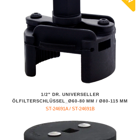
1/2" DR. UNIVERSELLER
ÖLFILTERSCHLÜSSEL_Ø60‑80 MM / Ø80‑115 MM
ST-24691A / ST-24691B