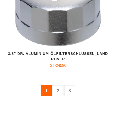
3/8" DR. ALUMINIUM-ÖLFILTERSCHLÜSSEL_LAND
ROVER
ST-24586
1
2
3