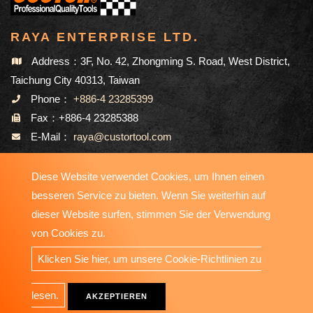
RAYA ENTERPRISE LTD.
Address：3F, No. 42, Zhongming S. Road, West District,
Taichung City 40313, Taiwan
Phone：
+886-4 23285399
Fax：+886-4 23285388
E-Mail：
raya@custortool.com
Diese Website verwendet Cookies, um Ihnen einen
SEITENVERZEICHNIS
besseren Service zu bieten. Wenn Sie weiterhin auf
dieser Website surfen, stimmen Sie der Verwendung
von Cookies zu.
Copyright © 2023-2026 RAYA ENTERPRISE LTD. All Rights
Klicken Sie hier, um unsere Cookie-Richtlinien zu
Reserved. Designed by
ATTEIPO
.
lesen.
AKZEPTIEREN